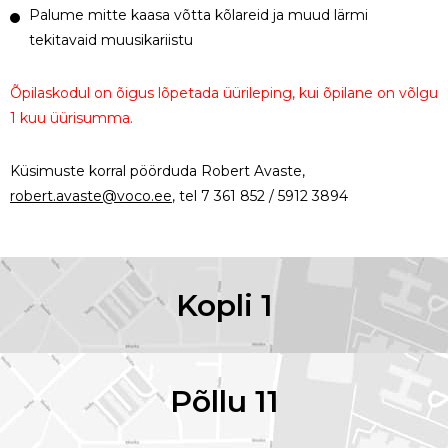
Palume mitte kaasa võtta kõlareid ja muud lärmi
tekitavaid muusikariistu
Õpilaskodul on õigus lõpetada üürileping, kui õpilane on võlgu
1 kuu üürisumma.
Küsimuste korral pöörduda Robert Avaste,
robert.avaste@voco.ee
, tel 7 361 852 / 5912 3894
Kopli 1
Põllu 11