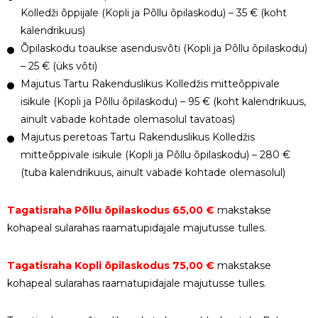
Kolledži õppijale (Kopli ja Põllu õpilaskodu) – 35 € (koht
kalendrikuus)
Õpilaskodu toaukse asendusvõti (Kopli ja Põllu õpilaskodu)
– 25 € (üks võti)
Majutus Tartu Rakenduslikus Kolledžis mitteõppivale
isikule (Kopli ja Põllu õpilaskodu) – 95 € (koht kalendrikuus,
ainult vabade kohtade olemasolul tavatoas)
Majutus peretoas Tartu Rakenduslikus Kolledžis
mitteõppivale isikule (Kopli ja Põllu õpilaskodu) – 280 €
(tuba kalendrikuus, ainult vabade kohtade olemasolul)
Tagatisraha Põllu õpilaskodus 65,00 €
makstakse
kohapeal sularahas raamatupidajale majutusse tulles.
Tagatisraha Kopli õpilaskodus 75,00 €
makstakse
kohapeal sularahas raamatupidajale majutusse tulles.