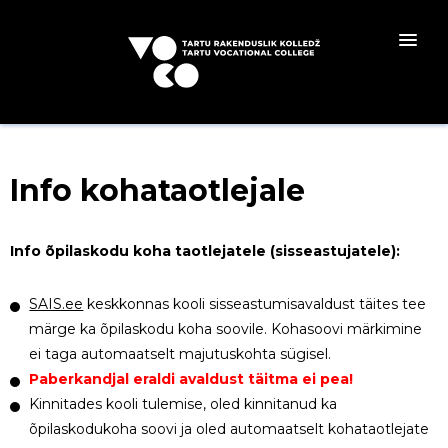
Info kohataotlejale
Info õpilaskodu koha taotlejatele (sisseastujatele):
SAIS.ee
keskkonnas kooli sisseastumisavaldust täites tee
märge ka õpilaskodu koha soovile. Kohasoovi märkimine
ei taga automaatselt majutuskohta sügisel.
Paberkandjal eraldi avaldust täitma ei pea!
Kinnitades kooli tulemise, oled kinnitanud ka
õpilaskodukoha soovi ja oled automaatselt kohataotlejate