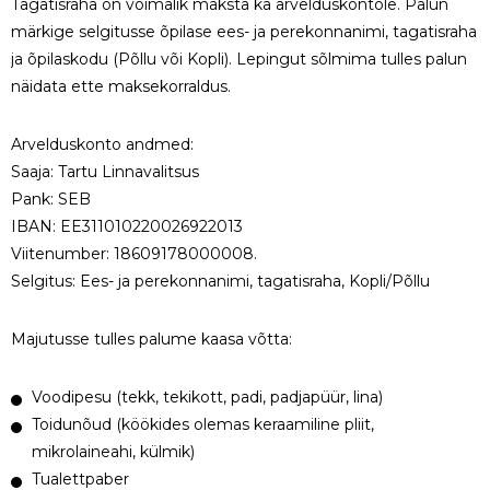
Tagatisraha on võimalik maksta ka arvelduskontole. Palun
märkige selgitusse õpilase ees- ja perekonnanimi, tagatisraha
ja õpilaskodu (Põllu või Kopli). Lepingut sõlmima tulles palun
näidata ette maksekorraldus.
Arvelduskonto andmed:
Saaja: Tartu Linnavalitsus
Pank: SEB
IBAN: EE311010220026922013
Viitenumber: 18609178000008.
Selgitus: Ees- ja perekonnanimi, tagatisraha, Kopli/Põllu
Majutusse tulles palume kaasa võtta:
Voodipesu (tekk, tekikott, padi, padjapüür, lina)
Toidunõud (köökides olemas keraamiline pliit,
mikrolaineahi, külmik)
Tualettpaber