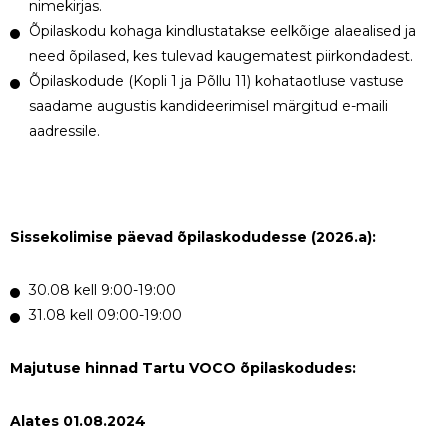
nimekirjas.
Õpilaskodu kohaga kindlustatakse eelkõige alaealised ja
need õpilased, kes tulevad kaugematest piirkondadest.
Õpilaskodude (Kopli 1 ja Põllu 11) kohataotluse vastuse
saadame augustis kandideerimisel märgitud e-maili
aadressile.
Sissekolimise päevad õpilaskodudesse (2026.a):
30.08 kell 9:00-19:00
31.08 kell 09:00-19:00
Majutuse hinnad Tartu VOCO õpilaskodudes:
Alates 01.08.2024