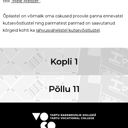
tiitli
“Meie Meister”
.
Õpilastel on võimalik oma oskused proovile panna erinevatel
kutsevõistlustel ning parimatest parimad on saavutanud
kõrgeid kohti ka
rahvusvahelistel kutsevõistlustel
.
Kopli 1
Põllu 11