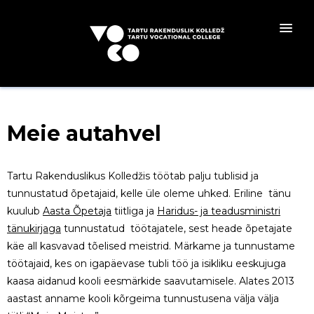
Meie autahvel
Tartu Rakenduslikus Kolledžis töötab palju tublisid ja
tunnustatud õpetajaid, kelle üle oleme uhked. Eriline tänu
kuulub
Aasta Õpetaja
tiitliga ja
Haridus- ja teadusministri
tänukirjaga
tunnustatud töötajatele, sest heade õpetajate
käe all kasvavad tõelised meistrid. Märkame ja tunnustame
töötajaid, kes on igapäevase tubli töö ja isikliku eeskujuga
kaasa aidanud kooli eesmärkide saavutamisele. Alates 2013
aastast anname kooli kõrgeima tunnustusena välja välja